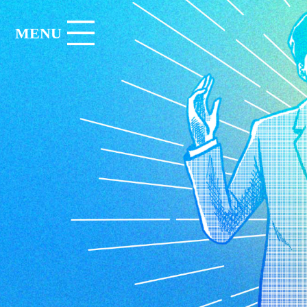
コ
ナ
ン
ビ
テ
ゲ
ン
ー
ツ
シ
へ
ョ
ス
ン
キ
に
ッ
移
プ
動