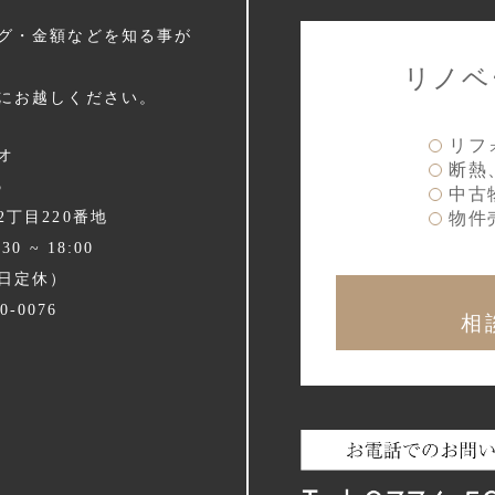
グ・金額などを知る事が
リノベ
にお越しください。
リフ
オ
断熱
5
中古
2丁目220番地
物件
0 ~ 18:00
日定休）
50-0076
相