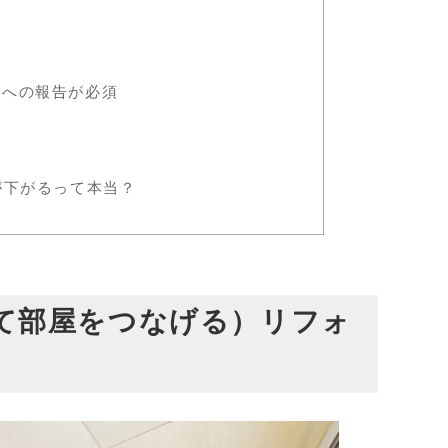
切
る
合への報告が必須
？
が下がるって本当？
て部屋をつなげる）リフォ