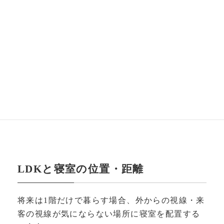
ただきたいポイントを5つ
紹介します。
・LDKと寝室の位置・距離
・十分な収納容量
・スムーズな動線づくり
・キッチン・風呂・洗面・トイレのスペース
が広いと便利
・階段の配置を慎重に決定
LDKと寝室の位置・距離
将来は1階だけで暮らす場合、外からの視線・来
客の視線が気にならない場所に寝室を配置する