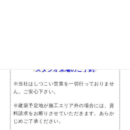
福井
で
断熱性能・気密性能向上リフォーム
をご
希望の方は、
ノークホームズ
にお問い合わせく
ださい。
自然環境が厳しい北陸で、1年を通して快適に暮
らせる家を実現いたします。
お問い合わせ
〈
〉
スタジオ来場のご予約
〈
〉
※当社はしつこい営業を一切行っておりませ
ん。ご安心下さい。
※建築予定地が施工エリア外の場合には、資
料請求をお断りさせていただきます。あらか
じめご了承ください。