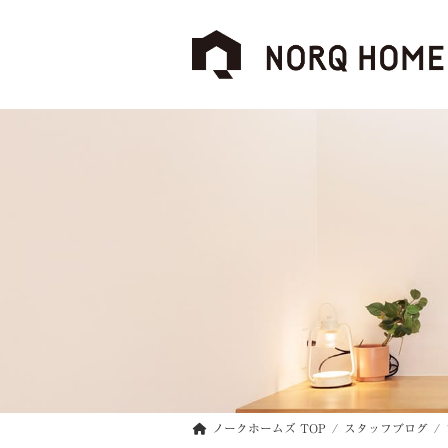
コ
ナ
ン
ビ
テ
ゲ
ン
ー
ツ
シ
へ
ョ
ス
ン
キ
に
ッ
移
プ
動
ノークホームズ TOP
スタッフブログ