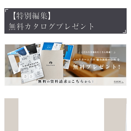
コ
ナ
ン
ビ
【特別編集】
テ
ゲ
ン
ー
無料カタログプレゼント
ツ
シ
へ
ョ
ス
ン
キ
に
ッ
移
プ
動