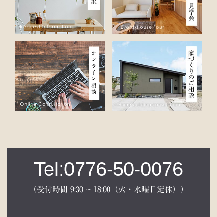
■個人情報の第三者への開示や提供
当社は、ご提供いただいた個人情報については、以下のいず
れかに該当する場合を除き、いかなる第三者にも開示・提供
いたしません。
1）お問い合わせ、またはご要望に対し、適切な回答または対
応をさせていただくためや、契約の責任を果たすため。
2）お客様の同意がある場合
3）お客様個人を判別できない状態で開示する場合
4）法令等により開示を要求された場合
5）その他正当な理由のある場合
■個人情報の管理
当社は、お客様の個人情報については適切・慎重に管理する
Tel:0776-50-0076
とともに、外部への漏洩を防止します。
（受付時間 9:30 ~ 18:00（火・水曜日定休））
■個人情報の変更・取り消し
お客様にご提供いただきました個人情報について、訂正・削