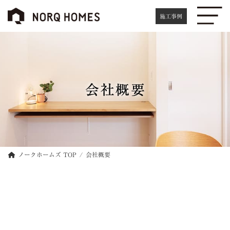
コ
ナ
ン
ビ
施工事例
テ
ゲ
ン
ー
ツ
シ
へ
ョ
ス
ン
キ
に
会社概要
ッ
移
プ
動
ノークホームズ TOP
会社概要