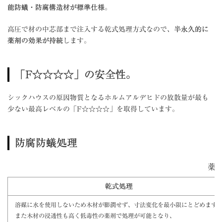
能防蟻・防腐構造材が標準仕様
。
高圧で材の中芯部まで注入する乾式処理方式なので、
半永久的に
薬剤の効果が持続
します。
「F☆☆☆☆」の安全性。
シックハウスの原因物質となるホルムアルデヒドの放散量が最も
少ない最高レベルの「F☆☆☆☆」を取得しています。
防腐防蟻処理
薬
乾式処理
溶媒に水を使用しないため木材が膨潤せず、寸法変化を最小限にとどめます
また木材の浸透性も高く低毒性の薬剤で処理が可能となり、