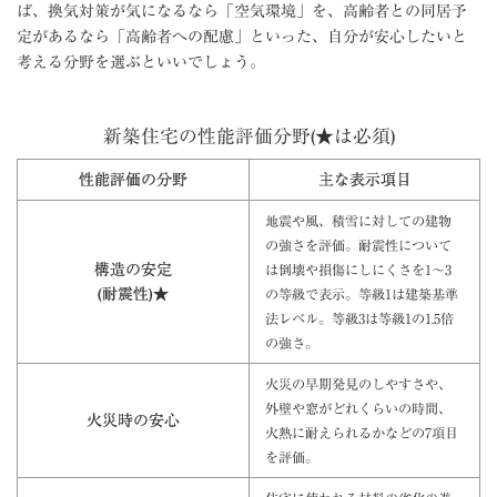
ば、換気対策が気になるなら「空気環境」を、高齢者との同居予
定があるなら「高齢者への配慮」といった、自分が安心したいと
考える分野を選ぶといいでしょう。
新築住宅の性能評価分野(★は必須)
性能評価の分野
主な表示項目
地震や風、積雪に対しての建物
の強さを評価。耐震性について
構造の安定
は倒壊や損傷にしにくさを1～3
(耐震性)★
の等級で表示。等級1は建築基準
法レベル。等級3は等級1の1.5倍
の強さ。
火災の早期発見のしやすさや、
外壁や窓がどれくらいの時間、
火災時の安心
火熱に耐えられるかなどの7項目
を評価。