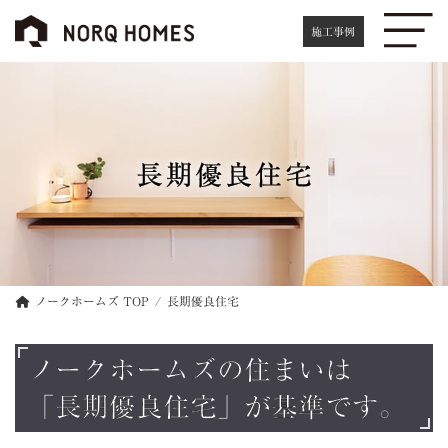
コ
ナ
ン
ビ
施工事例
テ
ゲ
ン
ー
ツ
シ
へ
ョ
ス
ン
キ
に
長期優良住宅
ッ
移
プ
動
ノークホームズ TOP
長期優良住宅
ノークホームズの住まいは
「長期優良住宅」が基準です。