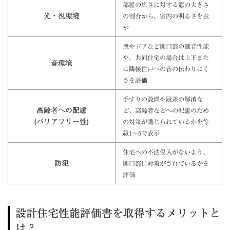
部屋の広さに対する窓の大きさ
光・視環境
の割合から、室内の明るさを表
示
窓やドアなど開口部の遮音性能
や、共同住宅の場合は上下また
音環境
は隣接住戸への音の伝わりにく
さを評価
手すりの設置や段差の解消な
高齢者への配慮
ど、高齢者などへの配慮のため
(バリアフリー性)
の対策が講じられているかを等
級1～5で表示
住宅への不法侵入がないよう、
防犯
開口部に対策がされているかを
評価
設計住宅性能評価書を取得するメリットと
は？