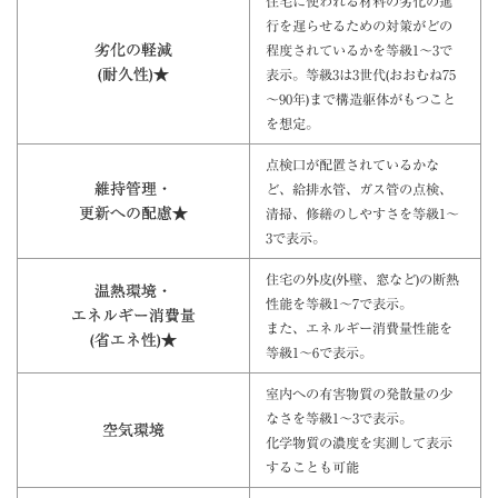
住宅に使われる材料の劣化の進
行を遅らせるための対策がどの
劣化の軽減
程度されているかを等級1～3で
(耐久性)★
表示。等級3は3世代(おおむね75
～90年)まで構造躯体がもつこと
を想定。
点検口が配置されているかな
維持管理・
ど、給排水管、ガス管の点検、
更新への配慮★
清掃、修繕のしやすさを等級1～
3で表示。
住宅の外皮(外壁、窓など)の断熱
温熱環境・
性能を等級1～7で表示。
エネルギー消費量
また、エネルギー消費量性能を
(省エネ性)★
等級1～6で表示。
室内への有害物質の発散量の少
なさを等級1～3で表示。
空気環境
化学物質の濃度を実測して表示
することも可能