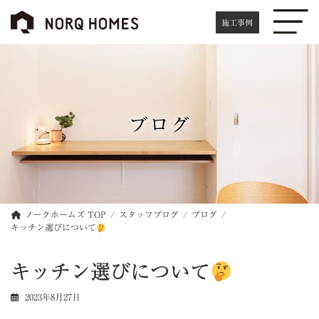
コ
ナ
ン
ビ
施工事例
テ
ゲ
ン
ー
ツ
シ
へ
ョ
ス
ン
キ
に
ブログ
ッ
移
プ
動
ノークホームズ TOP
スタッフブログ
ブログ
キッチン選びについて
キッチン選びについて
2023年8月27日