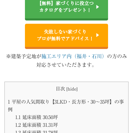
【無料】家づくりに役立つ
カタログをプレゼント！
失敗しない家づくり
プロが無料でアドバイス！
※建築予定地が
施工エリア内（福井・石川）
の方のみ
対応させていただきます。
目次
[
hide
]
1
平屋の人気間取り【3LKD・長方形・30〜35坪】の事
例
1.1
延床面積 30.50坪
1.2
延床面積 31.31坪
1.3
延床面積 31.78坪