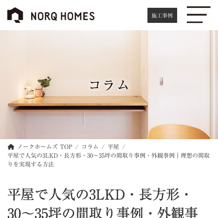
コ
ナ
ン
ビ
施工事例
テ
ゲ
ン
ー
ツ
シ
へ
ョ
ス
ン
キ
に
コラム
ッ
移
プ
動
ノークホームズ TOP
コラム
平屋
平屋で人気の3LKD・長方形・30〜35坪の間取り事例・外観事例｜理想の間取
りを実現する方法
平屋で人気の3LKD・長方形・
30〜35坪の間取り事例・外観事