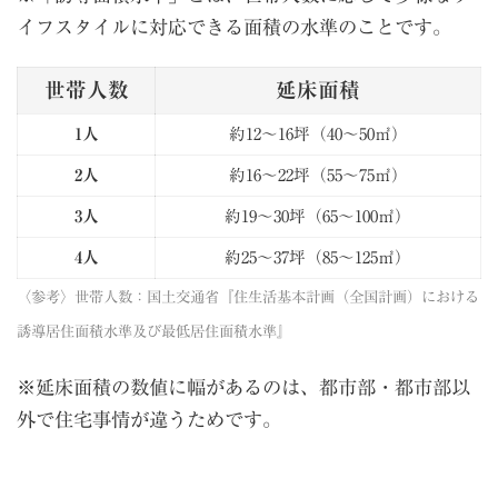
イフスタイルに対応できる面積の水準のことです。
世帯人数
延床面積
1人
約12〜16坪（40〜50㎡）
2人
約16〜22坪（55〜75㎡）
3人
約19〜30坪（65〜100㎡）
4人
約25〜37坪（85〜125㎡）
〈参考〉
世帯人数：国土交通省『住生活基本計画（全国計画）における
誘導居住面積水準及び最低居住面積水準』
※延床面積の数値に幅があるのは、都市部・都市部以
外で住宅事情が違うためです。