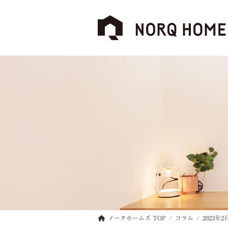
コ
ナ
ン
ビ
テ
ゲ
ン
ー
ツ
シ
へ
ョ
ス
ン
キ
に
ッ
移
プ
動
ノークホームズ TOP
コラム
2023年2