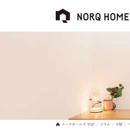
コ
ナ
ン
ビ
テ
ゲ
ン
ー
ツ
シ
へ
ョ
ス
ン
キ
に
ッ
移
プ
動
ノークホームズ TOP
コラム
平屋