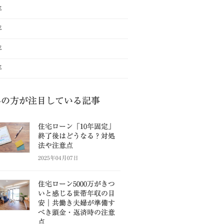
年
年
年
年
県の方が注目している記事
住宅ローン「10年固定」
終了後はどうなる？対処
法や注意点
2025年04月07日
住宅ローン5000万がきつ
いと感じる世帯年収の目
安｜共働き夫婦が準備す
べき頭金・返済時の注意
点