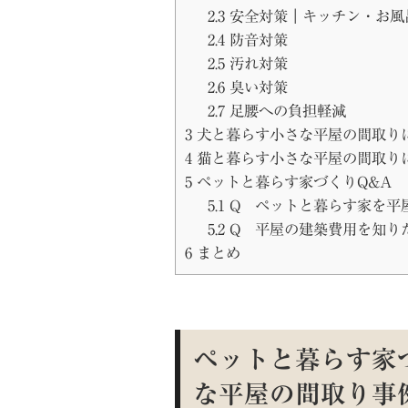
2.3
安全対策｜キッチン・お風
2.4
防音対策
2.5
汚れ対策
2.6
臭い対策
2.7
足腰への負担軽減
3
犬と暮らす小さな平屋の間取り
4
猫と暮らす小さな平屋の間取り
5
ペットと暮らす家づくりQ&A
5.1
Q ペットと暮らす家を平
5.2
Q 平屋の建築費用を知り
6
まとめ
ペットと暮らす家
な平屋の間取り事