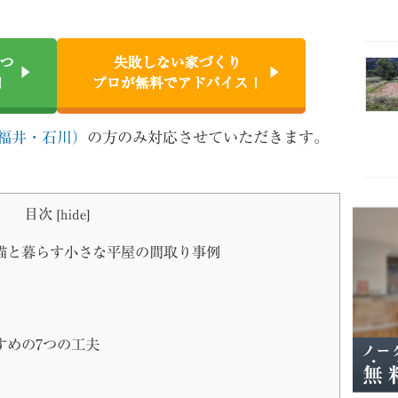
つ
失敗しない家づくり
！
プロが無料でアドバイス！
福井・石川）
の方のみ対応させていただきます。
目次
[
hide
]
猫と暮らす小さな平屋の間取り事例
すめの7つの工夫