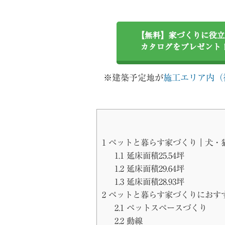
【無料】家づくりに役立
カタログをプレゼント
※建築予定地が
施工エリア内（
1
ペットと暮らす家づくり｜犬・
1.1
延床面積25.54坪
1.2
延床面積29.64坪
1.3
延床面積28.93坪
2
ペットと暮らす家づくりにおす
2.1
ペットスペースづくり
2.2
動線