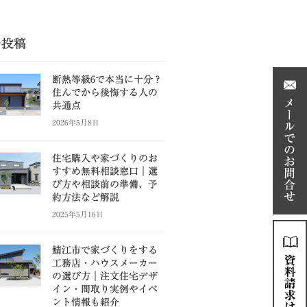
の投稿
断熱等級6で本当に十分？
住んでから後悔する人の
共通点
2026年5月8日
住宅購入や家づくりのお
すすめ無料相談窓口｜選
び方や相談前の準備、予
約方法など解説
2025年5月16日
鯖江市で家づくりをする
工務店・ハウスメーカー
の選び方｜注文住宅デザ
イン・間取り実例やイベ
ント情報も紹介