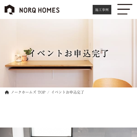
コ
ナ
ン
ビ
施工事例
テ
ゲ
ン
ー
ツ
シ
へ
ョ
ス
ン
キ
に
イベントお申込完了
ッ
移
プ
動
ノークホームズ TOP
イベントお申込完了