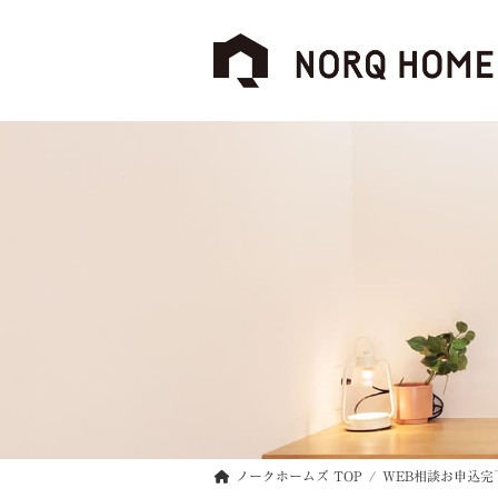
コ
ナ
ン
ビ
テ
ゲ
ン
ー
ツ
シ
へ
ョ
ス
ン
キ
に
ッ
移
プ
動
ノークホームズ TOP
WEB相談お申込完