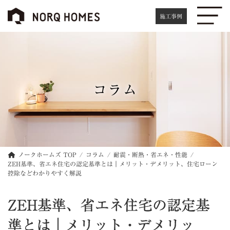
コ
ナ
ン
ビ
施工事例
テ
ゲ
ン
ー
ツ
シ
へ
ョ
ス
ン
キ
に
コラム
ッ
移
プ
動
ノークホームズ TOP
コラム
耐震・断熱・省エネ・性能
ZEH基準、省エネ住宅の認定基準とは｜メリット・デメリット、住宅ローン
控除などわかりやすく解説
ZEH基準、省エネ住宅の認定基
準とは｜メリット・デメリッ