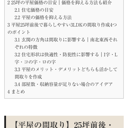
2
25坪の平屋価格の目安｜価格を抑える方法も紹介
2.1
住宅価格の目安
2.2
平屋の価格を抑える方法
3
平屋25坪前後で暮らしやすい3LDKの間取り作成4つ
のポイント
3.1
玄関の方角は間取りに影響する｜南北東西それ
ぞれの特徴
3.2
住宅形状は快適性・防犯性に影響する｜I字・L
字・コの字・ロの字
3.3
平屋のメリット・デメリットどちらも活かして
間取りを作成
3.4
部屋数・収納容量が足りない場合のアイデア
4
まとめ
【平屋の間取り】25坪前後・