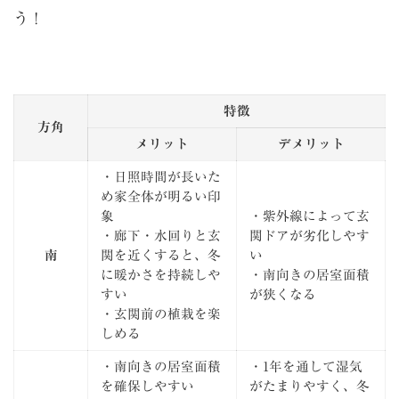
う！
特徴
方角
メリット
デメリット
・日照時間が長いた
め家全体が明るい印
象
・紫外線によって玄
・廊下・水回りと玄
関ドアが劣化しやす
南
関を近くすると、冬
い
に暖かさを持続しや
・南向きの居室面積
すい
が狭くなる
・玄関前の植栽を楽
しめる
・南向きの居室面積
・1年を通して湿気
を確保しやすい
がたまりやすく、冬