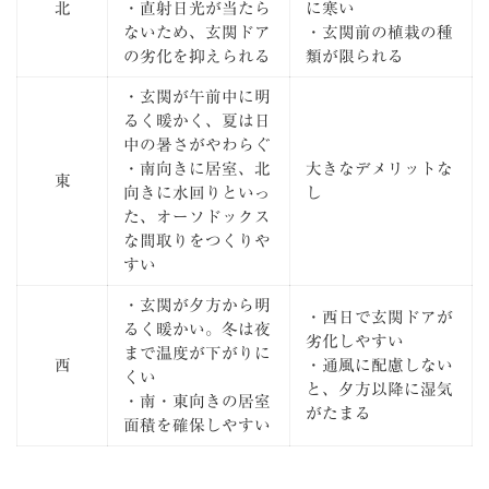
北
・直射日光が当たら
に寒い
ないため、玄関ドア
・玄関前の植栽の種
の劣化を抑えられる
類が限られる
・玄関が午前中に明
るく暖かく、夏は日
中の暑さがやわらぐ
・南向きに居室、北
大きなデメリットな
東
向きに水回りといっ
し
た、オーソドックス
な間取りをつくりや
すい
・玄関が夕方から明
・西日で玄関ドアが
るく暖かい。冬は夜
劣化しやすい
まで温度が下がりに
西
・通風に配慮しない
くい
と、夕方以降に湿気
・南・東向きの居室
がたまる
面積を確保しやすい