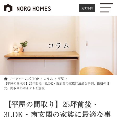
コ
ナ
ン
ビ
施工事例
テ
ゲ
ン
ー
ツ
シ
へ
ョ
ス
ン
キ
に
コラム
ッ
移
プ
動
ノークホームズ TOP
コラム
平屋
【平屋の間取り】25坪前後・3LDK・南玄関の家族に最適な事例、価格の目
安、間取りのポイントを解説
【平屋の間取り】25坪前後・
3LDK・南玄関の家族に最適な事