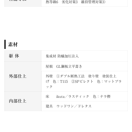
熱等級6 劣化対策3 維持管理対策3）
素材
躯 体
集成材 防蟻加圧注入
屋根 GL鋼板立平葺き
外部仕上
外壁 ①ダブル断熱工法 塗り壁 塗装仕上
げ 色：T115 ②SPビレクト 色：マットブラ
ック
床 ikuta／ラスティック 色：ナラ樫
内部仕上
建具 ウッドワン／ドレタス