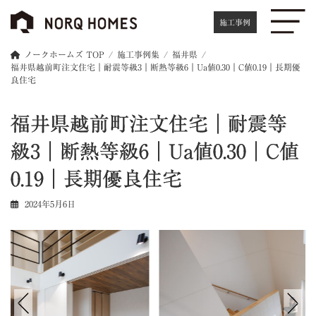
コ
ナ
ン
ビ
施工事例
テ
ゲ
ン
ー
ノークホームズ TOP
施工事例集
福井県
ツ
シ
福井県越前町注文住宅｜耐震等級3｜断熱等級6｜Ua値0.30｜C値0.19｜長期優
へ
ョ
良住宅
ス
ン
キ
に
福井県越前町注文住宅｜耐震等
ッ
移
プ
動
級3｜断熱等級6｜Ua値0.30｜C値
0.19｜長期優良住宅
2024年5月6日