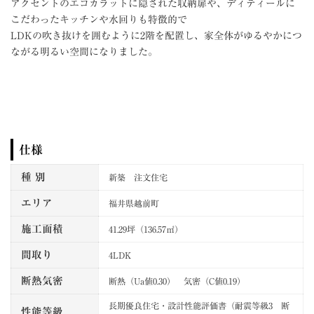
アクセントのエコカラットに隠された収納扉や、ディティールに
こだわったキッチンや水回りも特徴的で
LDKの吹き抜けを囲むように2階を配置し、家全体がゆるやかにつ
ながる明るい空間になりました。
仕様
種 別
新築 注文住宅
エリア
福井県越前町
施工面積
41.29坪（136.57㎡）
間取り
4LDK
断熱気密
断熱（Ua値0.30） 気密（C値0.19）
長期優良住宅・設計性能評価書（耐震等級3 断
性能等級