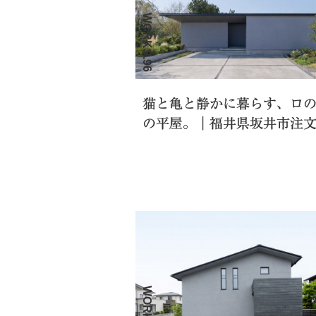
WORKS.96
猫と亀と静かに暮らす、ロ
の平屋。｜福井県坂井市注
WORKS.93