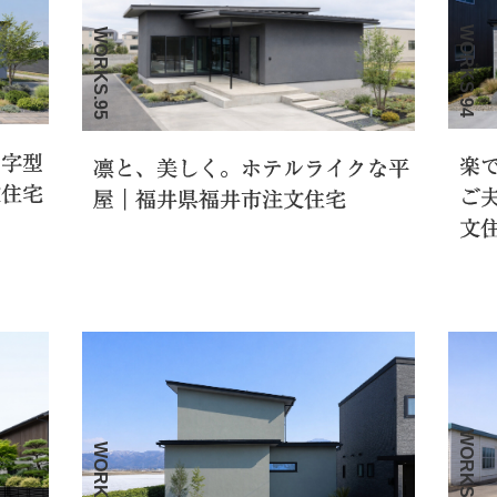
WORKS.94
WORKS.95
の字型
楽
凛と、美しく。ホテルライクな平
文住宅
ご
屋｜福井県福井市注文住宅
文
WORKS.91
WORKS.92