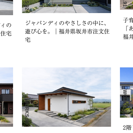
子
ジャパンディのやさしさの中に、
ディの
「
遊び心を。｜福井県坂井市注文住
文住宅
福
宅
WORKS.88
WORKS.89
2