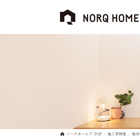
コ
ナ
ン
ビ
テ
ゲ
ン
ー
ツ
シ
へ
ョ
ス
ン
キ
に
ッ
移
プ
動
ノークホームズ TOP
施工事例集
福井