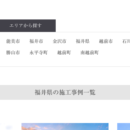
エリアから
探す
能美市
福井市
金沢市
福井県
越前市
石
勝山市
永平寺町
越前町
南越前町
福井県の
施工事例一覧