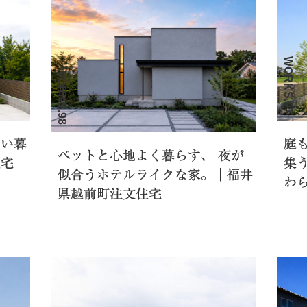
WORKS.97
WORKS.98
ない暮
庭
ペットと心地よく暮らす、 夜が
住宅
集
似合うホテルライクな家。｜福井
わ
県越前町注文住宅