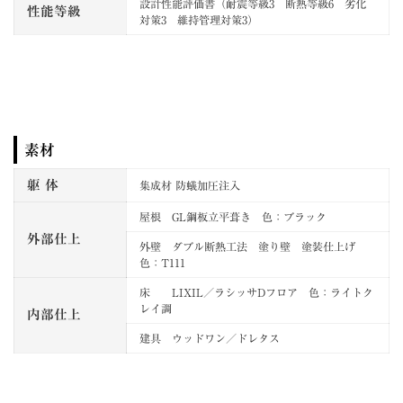
設計性能評価書（耐震等級3 断熱等級6 劣化
性能等級
対策3 維持管理対策3）
素材
躯 体
集成材 防蟻加圧注入
屋根 GL鋼板立平葺き 色：ブラック
外部仕上
外壁 ダブル断熱工法 塗り壁 塗装仕上げ
色：T111
床 LIXIL／ラシッサDフロア 色：ライトク
レイ調
内部仕上
建具 ウッドワン／ドレタス