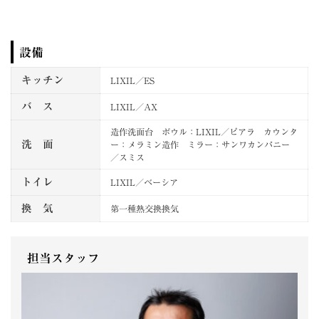
設備
キッチン
LIXIL／ES
バ ス
LIXIL／AX
造作洗面台 ボウル：LIXIL／ピアラ カウンタ
洗 面
ー：メラミン造作 ミラー：サンワカンパニー
／スミス
トイレ
LIXIL／ベーシア
換 気
第一種熱交換換気
担当スタッフ