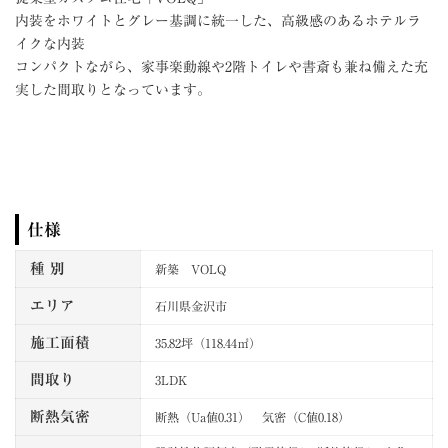
内装をホワイトとグレー基調に統一した、高級感のあるホテルラ
イクな内装
コンパクトながら、家事楽動線や2階トイレや書斎も兼ね備えた充
実した間取りとなっています。
仕様
種 別
新築 VOLQ
エリア
石川県金沢市
施工面積
35.82坪（118.44㎡）
間取り
3LDK
断熱気密
断熱（Ua値0.31） 気密（C値0.18）