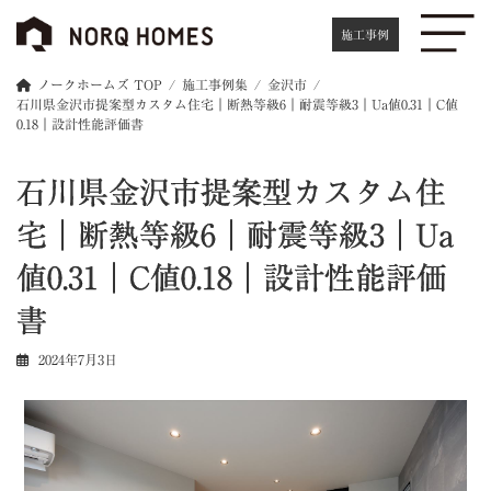
コ
ナ
ン
ビ
施工事例
テ
ゲ
ン
ー
ノークホームズ TOP
施工事例集
金沢市
ツ
シ
石川県金沢市提案型カスタム住宅｜断熱等級6｜耐震等級3｜Ua値0.31｜C値
へ
ョ
0.18｜設計性能評価書
ス
ン
キ
に
石川県金沢市提案型カスタム住
ッ
移
プ
動
宅｜断熱等級6｜耐震等級3｜Ua
値0.31｜C値0.18｜設計性能評価
書
2024年7月3日