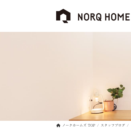
コ
ナ
ン
ビ
テ
ゲ
ン
ー
ツ
シ
へ
ョ
ス
ン
キ
に
ッ
移
プ
動
ノークホームズ TOP
スタッフブログ