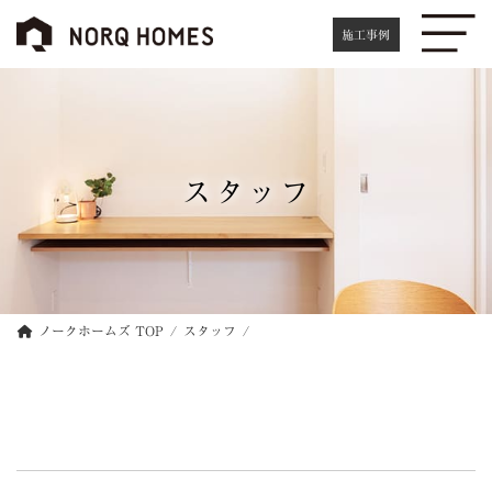
コ
ナ
ン
ビ
施工事例
テ
ゲ
ン
ー
ツ
シ
へ
ョ
ス
ン
キ
に
スタッフ
ッ
移
プ
動
ノークホームズ TOP
スタッフ