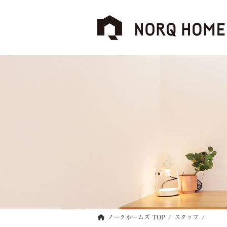
コ
ナ
ン
ビ
テ
ゲ
ン
ー
ツ
シ
へ
ョ
ス
ン
キ
に
ッ
移
プ
動
ノークホームズ TOP
スタッフ