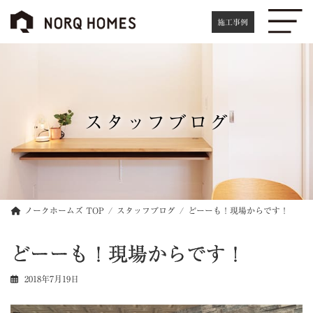
コ
ナ
ン
ビ
施工事例
テ
ゲ
ン
ー
ツ
シ
へ
ョ
ス
ン
キ
に
スタッフブログ
ッ
移
プ
動
ノークホームズ TOP
スタッフブログ
どーーも！現場からです！
どーーも！現場からです！
2018年7月19日