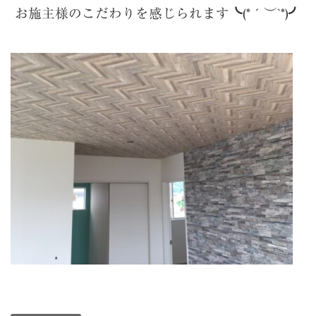
お施主様のこだわりを感じられます╰(*´︶`*)╯