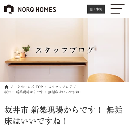
コ
ナ
ン
ビ
施工事例
テ
ゲ
ン
ー
ツ
シ
へ
ョ
ス
ン
キ
に
スタッフブログ
ッ
移
プ
動
ノークホームズ TOP
スタッフブログ
坂井市 新築現場からです！ 無垢床はいいですね！
坂井市 新築現場からです！ 無垢
床はいいですね！