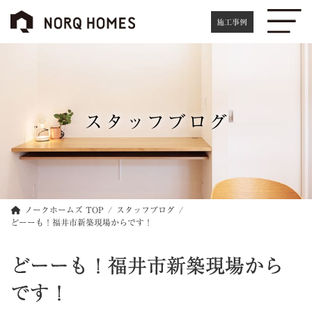
コ
ナ
ン
ビ
施工事例
テ
ゲ
ン
ー
ツ
シ
へ
ョ
ス
ン
キ
に
スタッフブログ
ッ
移
プ
動
ノークホームズ TOP
スタッフブログ
どーーも！福井市新築現場からです！
どーーも！福井市新築現場から
です！