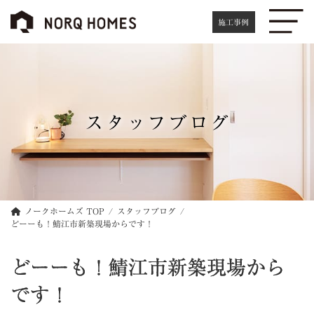
コ
ナ
ン
ビ
施工事例
テ
ゲ
ン
ー
ツ
シ
へ
ョ
ス
ン
キ
に
スタッフブログ
ッ
移
プ
動
ノークホームズ TOP
スタッフブログ
どーーも！鯖江市新築現場からです！
どーーも！鯖江市新築現場から
です！