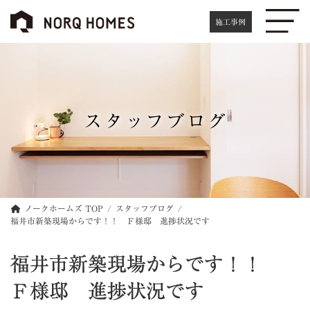
コ
ナ
ン
ビ
施工事例
テ
ゲ
ン
ー
ツ
シ
へ
ョ
ス
ン
キ
に
スタッフブログ
ッ
移
プ
動
ノークホームズ TOP
スタッフブログ
福井市新築現場からです！！ Ｆ様邸 進捗状況です
福井市新築現場からです！！
Ｆ様邸 進捗状況です