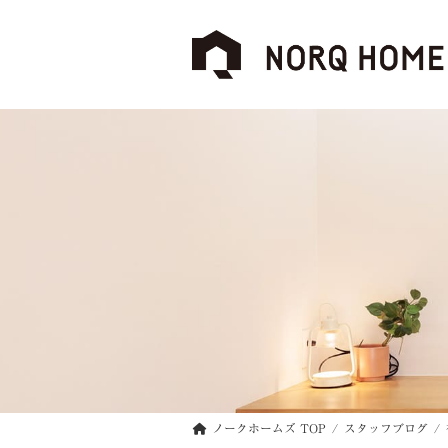
コ
ナ
ン
ビ
テ
ゲ
ン
ー
ツ
シ
へ
ョ
ス
ン
キ
に
ッ
移
プ
動
ノークホームズ TOP
スタッフブログ