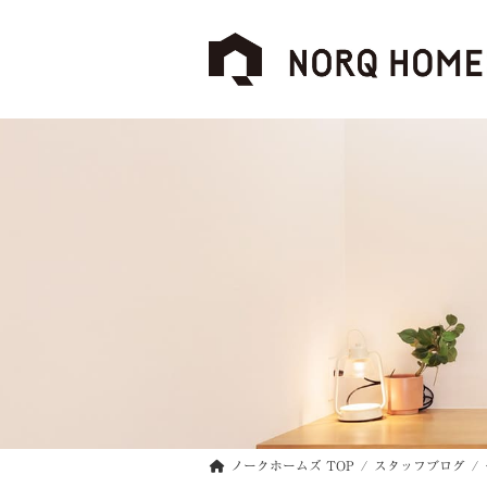
コ
ナ
ン
ビ
テ
ゲ
ン
ー
ツ
シ
へ
ョ
ス
ン
キ
に
ッ
移
プ
動
ノークホームズ TOP
スタッフブログ