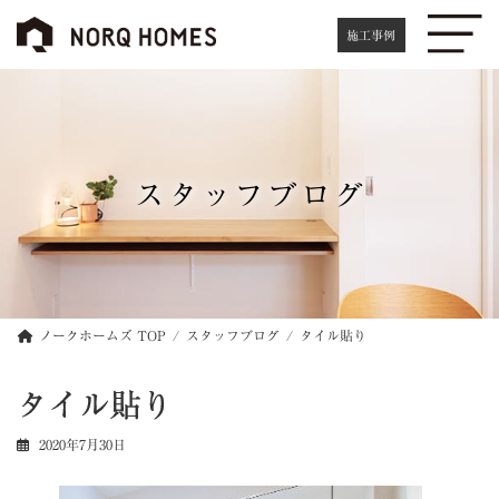
コ
ナ
ン
ビ
施工事例
テ
ゲ
ン
ー
ツ
シ
へ
ョ
ス
ン
キ
に
スタッフブログ
ッ
移
プ
動
ノークホームズ TOP
スタッフブログ
タイル貼り
タイル貼り
2020年7月30日