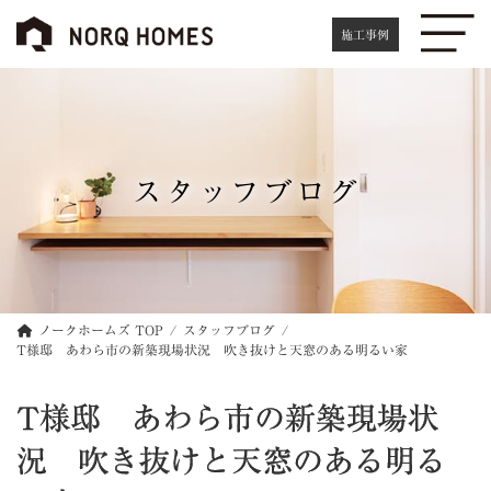
コ
ナ
ン
ビ
施工事例
テ
ゲ
ン
ー
ツ
シ
へ
ョ
ス
ン
キ
に
スタッフブログ
ッ
移
プ
動
ノークホームズ TOP
スタッフブログ
T様邸 あわら市の新築現場状況 吹き抜けと天窓のある明るい家
T様邸 あわら市の新築現場状
況 吹き抜けと天窓のある明る