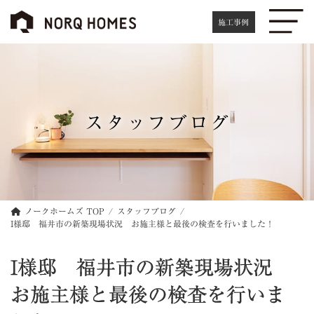
コ
ナ
ン
ビ
施工事例
テ
ゲ
ン
ー
ツ
シ
へ
ョ
ス
ン
キ
に
スタッフブログ
ッ
移
プ
動
ノークホームズ TOP
スタッフブログ
I様邸 福井市の新築現場状況 お施主様と最後の検査を行いました！
I様邸 福井市の新築現場状況
お施主様と最後の検査を行いま