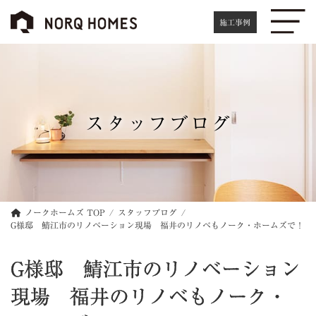
コ
ナ
ン
ビ
施工事例
テ
ゲ
ン
ー
ツ
シ
へ
ョ
ス
ン
キ
に
スタッフブログ
ッ
移
プ
動
ノークホームズ TOP
スタッフブログ
G様邸 鯖江市のリノベーション現場 福井のリノベもノーク・ホームズで！
G様邸 鯖江市のリノベーション
現場 福井のリノベもノーク・