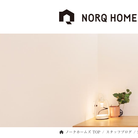
コ
ナ
ン
ビ
テ
ゲ
ン
ー
ツ
シ
へ
ョ
ス
ン
キ
に
ッ
移
プ
動
ノークホームズ TOP
スタッフブログ