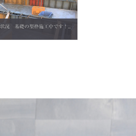
Y様邸 坂井市の新築現場状況 基礎の型枠施工中です！ノーク・ホームズの全館空調