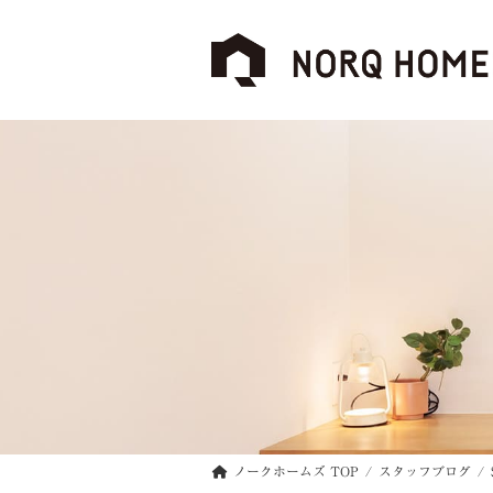
コ
ナ
ン
ビ
テ
ゲ
ン
ー
ツ
シ
へ
ョ
ス
ン
キ
に
ッ
移
プ
動
ノークホームズ TOP
スタッフブログ