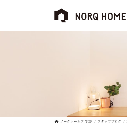
コ
ナ
ン
ビ
テ
ゲ
ン
ー
ツ
シ
へ
ョ
ス
ン
キ
に
ッ
移
プ
動
ノークホームズ TOP
スタッフブログ