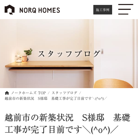
コ
ナ
ン
ビ
施工事例
テ
ゲ
ン
ー
ツ
シ
へ
ョ
ス
ン
キ
に
スタッフブログ
ッ
移
プ
動
ノークホームズ TOP
スタッフブログ
越前市の新築状況 S様邸 基礎工事が完了目前です＼(^o^)／
越前市の新築状況 S様邸 基礎
工事が完了目前です＼(^o^)／