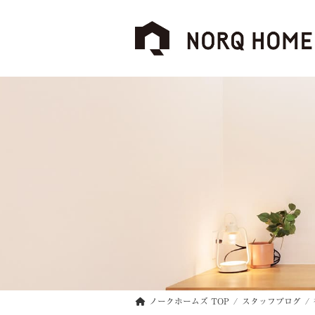
コ
ナ
ン
ビ
テ
ゲ
ン
ー
ツ
シ
へ
ョ
ス
ン
キ
に
ッ
移
プ
動
ノークホームズ TOP
スタッフブログ