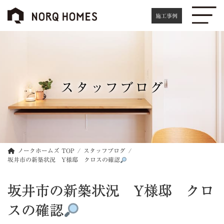
コ
ナ
ン
ビ
施工事例
テ
ゲ
ン
ー
ツ
シ
へ
ョ
ス
ン
キ
に
スタッフブログ
ッ
移
プ
動
ノークホームズ TOP
スタッフブログ
坂井市の新築状況 Y様邸 クロスの確認
坂井市の新築状況 Y様邸 クロ
スの確認