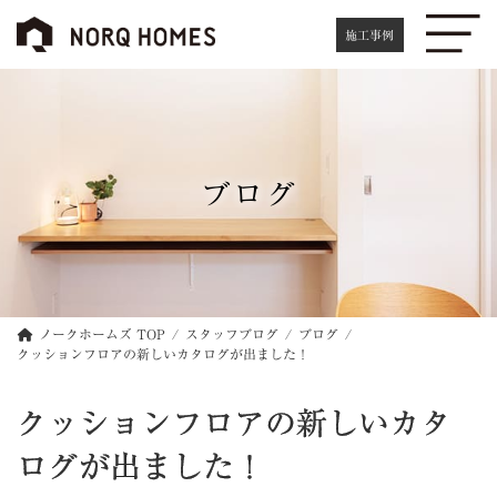
コ
ナ
ン
ビ
施工事例
テ
ゲ
ン
ー
ツ
シ
へ
ョ
ス
ン
キ
に
ブログ
ッ
移
プ
動
ノークホームズ TOP
スタッフブログ
ブログ
クッションフロアの新しいカタログが出ました！
クッションフロアの新しいカタ
ログが出ました！