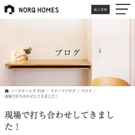
コ
ナ
ン
ビ
施工事例
テ
ゲ
ン
ー
ツ
シ
へ
ョ
ス
ン
キ
に
ブログ
ッ
移
プ
動
ノークホームズ TOP
スタッフブログ
ブログ
現場で打ち合わせしてきました！
現場で打ち合わせしてきまし
た！