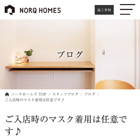
コ
ナ
ン
ビ
施工事例
テ
ゲ
ン
ー
ツ
シ
へ
ョ
ス
ン
キ
に
ブログ
ッ
移
プ
動
ノークホームズ TOP
スタッフブログ
ブログ
ご入店時のマスク着用は任意です♪
ご入店時のマスク着用は任意で
す♪