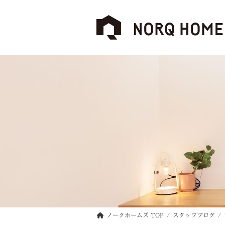
コ
ナ
ン
ビ
テ
ゲ
ン
ー
ツ
シ
へ
ョ
ス
ン
キ
に
ッ
移
プ
動
ノークホームズ TOP
スタッフブログ