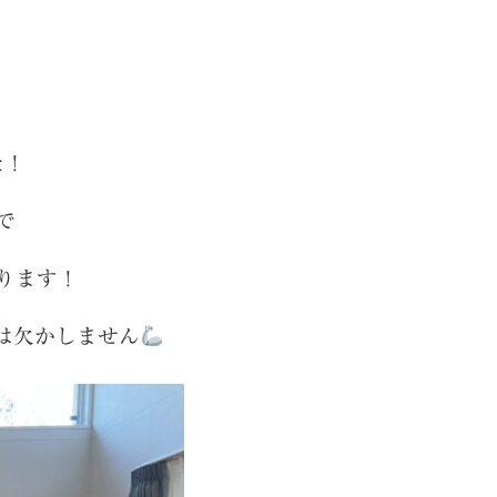
た！
で
ります！
は欠かしません