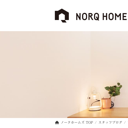
コ
ナ
ン
ビ
テ
ゲ
ン
ー
ツ
シ
へ
ョ
ス
ン
キ
に
ッ
移
プ
動
ノークホームズ TOP
スタッフブログ