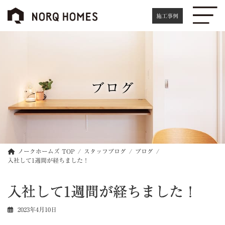
コ
ナ
ン
ビ
施工事例
テ
ゲ
ン
ー
ツ
シ
へ
ョ
ス
ン
キ
に
ブログ
ッ
移
プ
動
ノークホームズ TOP
スタッフブログ
ブログ
入社して1週間が経ちました！
入社して1週間が経ちました！
2023年4月10日