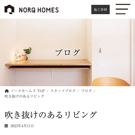
コ
ナ
ン
ビ
施工事例
テ
ゲ
ン
ー
ツ
シ
へ
ョ
ス
ン
キ
に
ブログ
ッ
移
プ
動
ノークホームズ TOP
スタッフブログ
ブログ
吹き抜けのあるリビング
吹き抜けのあるリビング
2023年4月11日