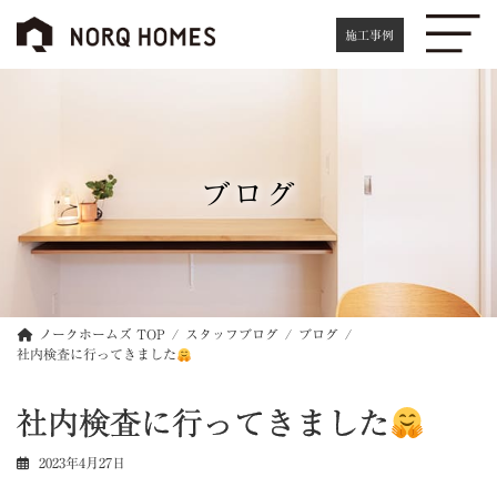
コ
ナ
ン
ビ
施工事例
テ
ゲ
ン
ー
ツ
シ
へ
ョ
ス
ン
キ
に
ブログ
ッ
移
プ
動
ノークホームズ TOP
スタッフブログ
ブログ
社内検査に行ってきました
社内検査に行ってきました
2023年4月27日