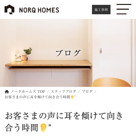
コ
ナ
ン
ビ
施工事例
テ
ゲ
ン
ー
ツ
シ
へ
ョ
ス
ン
キ
に
ブログ
ッ
移
プ
動
ノークホームズ TOP
スタッフブログ
ブログ
お客さまの声に耳を傾けて向き合う時間
”
お客さまの声に耳を傾けて向き
合う時間
”