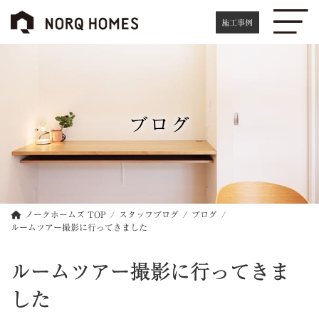
コ
ナ
ン
ビ
施工事例
テ
ゲ
ン
ー
ツ
シ
へ
ョ
ス
ン
キ
に
ブログ
ッ
移
プ
動
ノークホームズ TOP
スタッフブログ
ブログ
ルームツアー撮影に行ってきました
ルームツアー撮影に行ってきま
した